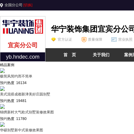
全国分公司
[切换]
华宁装饰集团宜宾分公
官方认证
质量保障
营业执照
宜宾分公司
首 页
关于我们
案例
yb.hndec.com
精品案例
极简风简约而不简单
预约
热度 16134
美式混搭成都新津美好庄园别墅
预约
热度 19481
锦绣新村大气欧式别墅装修效果图
预约
热度 11780
华硕别墅新中式装修效果图