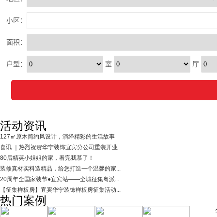
活动资讯
127㎡原木简约风设计，演绎精彩的生活故事
喜讯 ｜热烈祝贺华宁装饰宜宾分公司重装开业
80后精英小姐姐的家，看完我慕了！
装修真材实料造精品，给您打造一个温馨的家...
20周年全国家装节●宜宾站——全城征集粤派...
【征集样板房】宜宾华宁装饰样板房征集活动...
热门案例