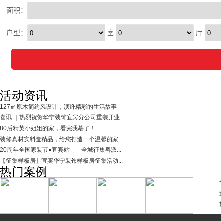
活动资讯
127㎡原木简约风设计，演绎精彩的生活故事
喜讯 ｜热烈祝贺华宁装饰宜宾分公司重装开业
80后精英小姐姐的家，看完我慕了！
装修真材实料造精品，给您打造一个温馨的家...
20周年全国家装节●宜宾站——全城征集粤派...
【征集样板房】宜宾华宁装饰样板房征集活动...
热门案例