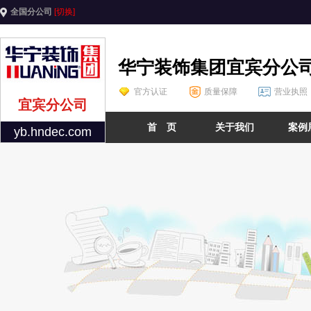
全国分公司
[切换]
华宁装饰集团宜宾分公
官方认证
质量保障
营业执照
宜宾分公司
首 页
关于我们
案例
yb.hndec.com