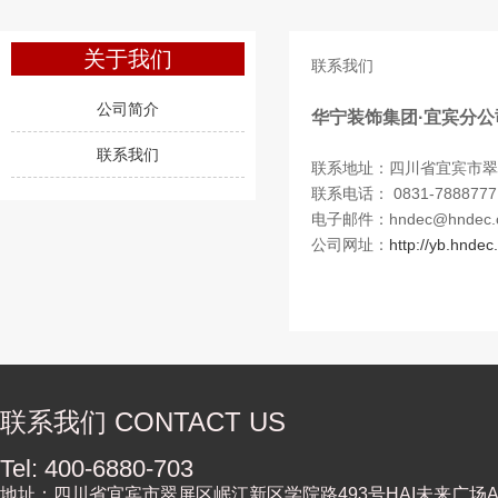
关于我们
联系我们
公司简介
华宁装饰集团·
宜宾
分公
联系我们
联系地址：四川省宜宾市翠屏区
联系电话： 0831-7888777
电子邮件：hndec@hndec.
公司网址：
http://yb.hndec
联系我们 CONTACT US
Tel: 400-6880-703
地址：四川省宜宾市翠屏区岷江新区学院路493号HAI未来广场A街