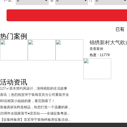
热门案例
锦绣新村大气欧
查看案例
热度：11779
活动资讯
127㎡原木简约风设计，演绎精彩的生活故事
喜讯 ｜热烈祝贺华宁装饰宜宾分公司重装开业
80后精英小姐姐的家，看完我慕了！
装修真材实料造精品，给您打造一个温馨的家...
20周年全国家装节●宜宾站——全城征集粤派...
【征集样板房】宜宾华宁装饰样板房征集活动...