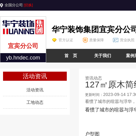
全国分公司
[切换]
华宁装饰集团宜宾分公
官方认证
质量保障
营业执照
宜宾分公司
首 页
关于我们
案例
yb.hndec.com
活动资讯
资讯动态
127㎡原木
活动资讯
2023-09-14 17:3
更新时间：
看惯了城市的喧嚣与浮华，
工地动态
看惯了城市的喧嚣与浮
户型图