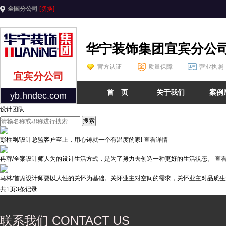
全国分公司
[切换]
华宁装饰集团宜宾分公
官方认证
质量保障
营业执照
宜宾分公司
首 页
关于我们
案例
yb.hndec.com
设计团队
搜索
彭柱刚/设计总监
客户至上，用心铸就一个有温度的家!
查看详情
冉蓉/全案设计师
人为的设计生活方式，是为了努力去创造一种更好的生活状态。
查
马林/首席设计师
要以人性的关怀为基础。关怀业主对空间的需求，关怀业主对品质生
共
1
页
3
条记录
联系我们 CONTACT US